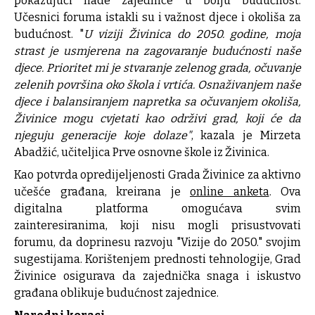
pokazujući nade zajednice u bolju budućnost.
Učesnici foruma istakli su i važnost djece i okoliša za
budućnost. "
U viziji Živinica do 2050. godine, moja
strast je usmjerena na zagovaranje budućnosti naše
djece. Prioritet mi je stvaranje zelenog grada, očuvanje
zelenih površina oko škola i vrtića. Osnaživanjem naše
djece i balansiranjem napretka sa očuvanjem okoliša,
Živinice mogu cvjetati kao održivi grad, koji će da
njeguju generacije koje dolaze"
, kazala je Mirzeta
Abadžić, učiteljica Prve osnovne škole iz Živinica.
Kao potvrda opredijeljenosti Grada Živinice za aktivno
učešće građana, kreirana je
online anketa
. Ova
digitalna platforma omogućava svim
zainteresiranima, koji nisu mogli prisustvovati
forumu, da doprinesu razvoju "Vizije do 2050." svojim
sugestijama. Korištenjem prednosti tehnologije, Grad
Živinice osigurava da zajednička snaga i iskustvo
građana oblikuje budućnost zajednice.