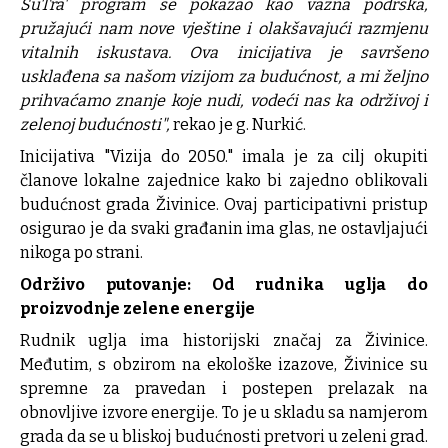
SuTra' program se pokazao kao važna podrška,
pružajući nam nove vještine i olakšavajući razmjenu
vitalnih iskustava. Ova inicijativa je savršeno
usklađena sa našom vizijom za budućnost, a mi željno
prihvaćamo znanje koje nudi, vodeći nas ka održivoj i
zelenoj budućnosti",
rekao je g. Nurkić.
Inicijativa "Vizija do 2050." imala je za cilj okupiti
članove lokalne zajednice kako bi zajedno oblikovali
budućnost grada Živinice. Ovaj participativni pristup
osigurao je da svaki građanin ima glas, ne ostavljajući
nikoga po strani.
Održivo putovanje: Od rudnika uglja do
proizvodnje zelene energije
Rudnik uglja ima historijski značaj za Živinice.
Međutim, s obzirom na ekološke izazove, Živinice su
spremne za pravedan i postepen prelazak na
obnovljive izvore energije. To je u skladu sa namjerom
grada da se u bliskoj budućnosti pretvori u zeleni grad.