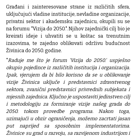
Građani i zainteresovane strane iz različitih sfera,
uključujući vladine institucije, nevladine organizacije,
privatni sektor i akademsku zajednicu, okupili su se
na forumu "Vizija do 2050.". Njihov zajednički cilj bio je
kreirati ideje i uhvatiti se u koštac sa trenutnim
izazovima, te zajedno oblikovati održivu budućnost
Živinica do 2050. godine.
"
Raduje me što je forum 'Vizija do 2050.' uspješno
okupio pojedince iz različitih institucija i organizacija.
Ipak, vjerujem da bi bilo korisno da se u oblikovanje
vizije Živinica uključe i predstavnici zdravstvenog
sektora, zvanični predstavnici privrednih subjekata i
mjesnih zajednica. Ključno je uspostaviti jedinstven cilj
i metodologiju za formiranje vizije našeg grada do
2050. tokom provedbe programa. Nakon toga,
uzimajući u obzir ograničenja, možemo zacrtati jasan
put naprijed sa sposobnim implementatorima.
Živinice su grad u razvoju, sa razvijenom industrijom i