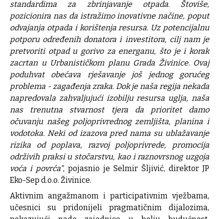
standardima za zbrinjavanje otpada. Štoviše,
pozicionira nas da istražimo inovativne načine, poput
odvajanja otpada i korištenja resursa. Uz potencijalnu
potporu određenih donatora i investitora, cilj nam je
pretvoriti otpad u gorivo za energanu, što je i korak
zacrtan u Urbanističkom planu Grada Živinice. Ovaj
poduhvat obećava rješavanje još jednog gorućeg
problema - zagađenja zraka. Dok je naša regija nekada
napredovala zahvaljujući izobilju resursa uglja, naša
nas trenutna stvarnost tjera da prioritet damo
očuvanju našeg poljoprivrednog zemljišta, planina i
vodotoka. Neki od izazova pred nama su ublažavanje
rizika od poplava, razvoj poljoprivrede, promocija
održivih praksi u stočarstvu, kao i raznovrsnog uzgoja
voća i povrća"
, pojasnio je Selmir Šljivić, direktor JP
Eko-Sep d.o.o. Živinice.
Aktivnim angažmanom i participativnim vježbama,
učesnici su pridonijeli pragmatičnim dijalozima,