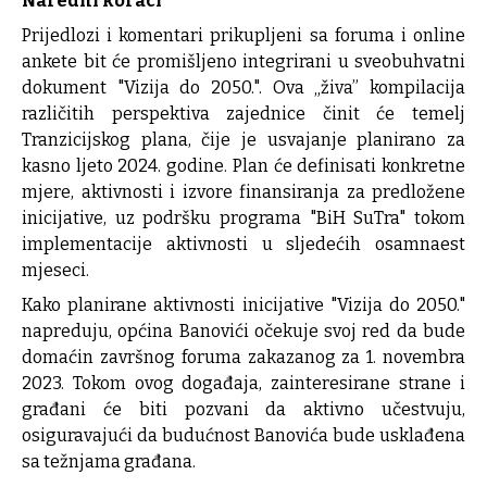
Naredni koraci
Prijedlozi i komentari prikupljeni sa foruma i online
ankete bit će promišljeno integrirani u sveobuhvatni
dokument "Vizija do 2050.". Ova „živa” kompilacija
različitih perspektiva zajednice činit će temelj
Tranzicijskog plana, čije je usvajanje planirano za
kasno ljeto 2024. godine. Plan će definisati konkretne
mjere, aktivnosti i izvore finansiranja za predložene
inicijative, uz podršku programa "BiH SuTra" tokom
implementacije aktivnosti u sljedećih osamnaest
mjeseci.
Kako planirane aktivnosti inicijative "Vizija do 2050."
napreduju, općina Banovići očekuje svoj red da bude
domaćin završnog foruma zakazanog za 1. novembra
2023. Tokom ovog događaja, zainteresirane strane i
građani će biti pozvani da aktivno učestvuju,
osiguravajući da budućnost Banovića bude usklađena
sa težnjama građana.