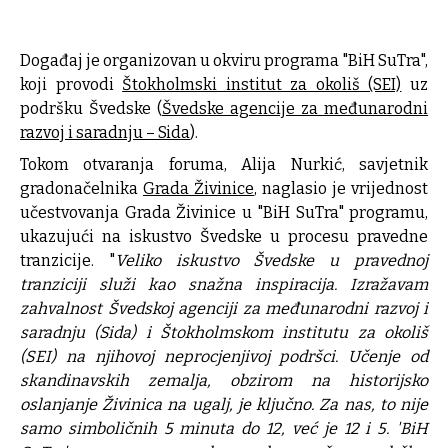
Događaj je organizovan u okviru programa "BiH SuTra",
koji provodi
Štokholmski institut za okoliš (SEI)
uz
podršku Švedske (
Švedske agencije za međunarodni
razvoj i saradnju – Sida
).
Tokom otvaranja foruma, Alija Nurkić, savjetnik
gradonačelnika
Grada Živinice
, naglasio je vrijednost
učestvovanja Grada Živinice u "BiH SuTra" programu,
ukazujući na iskustvo Švedske u procesu pravedne
tranzicije. "
Veliko iskustvo Švedske u pravednoj
tranziciji služi kao snažna inspiracija. Izražavam
zahvalnost Švedskoj agenciji za međunarodni razvoj i
saradnju (Sida) i Štokholmskom institutu za okoliš
(SEI) na njihovoj neprocjenjivoj podršci. Učenje od
skandinavskih zemalja, obzirom na historijsko
oslanjanje Živinica na ugalj, je ključno. Za nas, to nije
samo simboličnih 5 minuta do 12, već je 12 i 5. 'BiH