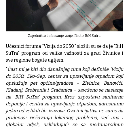
Zajedničko definisanje vizije. Photo: BiH Sutra.
Učesnici foruma "Vizija do 2050." složili su se da je "BiH
SuTra" program od velike važnosti za grad Živinice i
sve regione bogate ugljem.
"
Čast mi je biti dio današnjeg tima koji definiše 'Viziju
do 2050.'. Eko-Sep, centar za upravljanje otpadom koji
opslužuje pet općina/gradova – Živinice, Banovići,
Kladanj, Srebrenik i Gračanica – savršeno se naslanja
na 'BiH SuTra' program. Kroz uspostavu sanitarne
deponije i centra za upravljanje otpadom, adresiramo
jedan od velikih bh. izazova. Ova inicijativa ne samo da
pridonosi rješavanju lokalnog problema, već ima i
globalni odjek, usklađujući se sa međunarodnim