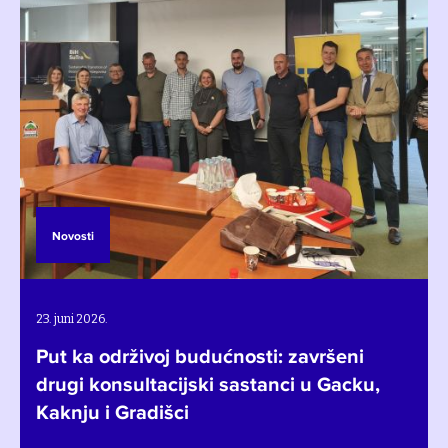
Novosti
N
. juni 2026.
28. 
ut ka održivoj budućnosti: završeni
Bh
rugi konsultacijski sastanci u Gacku,
pr
aknju i Gradišci