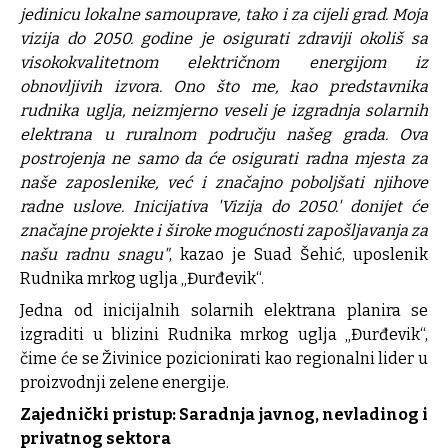
jedinicu lokalne samouprave, tako i za cijeli grad. Moja
vizija do 2050. godine je osigurati zdraviji okoliš sa
visokokvalitetnom električnom energijom iz
obnovljivih izvora. Ono što me, kao predstavnika
rudnika uglja, neizmjerno veseli je izgradnja solarnih
elektrana u ruralnom području našeg grada. Ova
postrojenja ne samo da će osigurati radna mjesta za
naše zaposlenike, već i značajno poboljšati njihove
radne uslove. Inicijativa 'Vizija do 2050.' donijet će
značajne projekte i široke mogućnosti zapošljavanja za
našu radnu snagu"
, kazao je Suad Šehić, uposlenik
Rudnika mrkog uglja „Đurđevik“.
Jedna od inicijalnih solarnih elektrana planira se
izgraditi u blizini Rudnika mrkog uglja „Đurđevik“,
čime će se Živinice pozicionirati kao regionalni lider u
proizvodnji zelene energije.
Zajednički pristup: S
aradnja javnog, nevladinog i
privatnog sektora