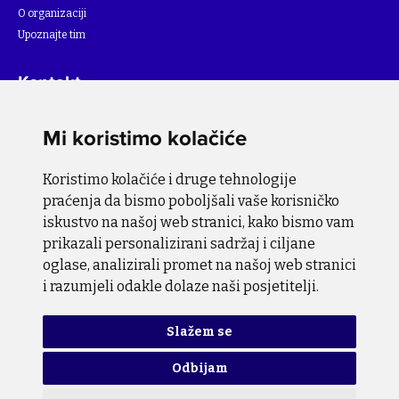
O organizaciji
Upoznajte tim
Kontakt
Za više informacija o projektu, molimo pišite na
Mi koristimo kolačiće
info@bihsutra.ba
Koristimo kolačiće i druge tehnologije
Pratite nas
praćenja da bismo poboljšali vaše korisničko
iskustvo na našoj web stranici, kako bismo vam
prikazali personalizirani sadržaj i ciljane
oglase, analizirali promet na našoj web stranici
i razumjeli odakle dolaze naši posjetitelji.
Pravila o zaštiti privatnosti
Pravila o upotrebi kolačića
Slažem se
Odbijam
Copyright © 2026 BiH SuTra. Sva prava zadržana.