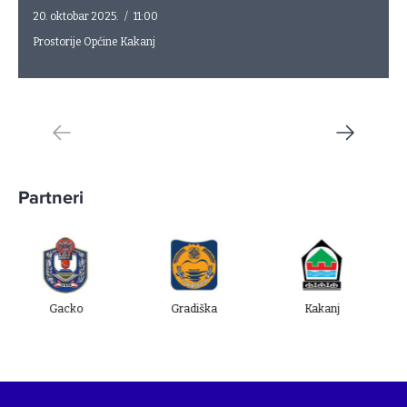
20. oktobar 2025.
/
11:00
Prostorije Općine Kakanj
Partneri
Gacko
Gradiška
Kakanj
Uglje