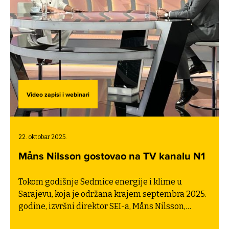
Video zapisi i webinari
22. oktobar 2025.
Måns Nilsson gostovao na TV kanalu N1
Tokom godišnje Sedmice energije i klime u
Sarajevu, koja je održana krajem septembra 2025.
godine, izvršni direktor SEI-a, Måns Nilsson,
posjetio je Bosnu i Hercegovinu i dao intervju za