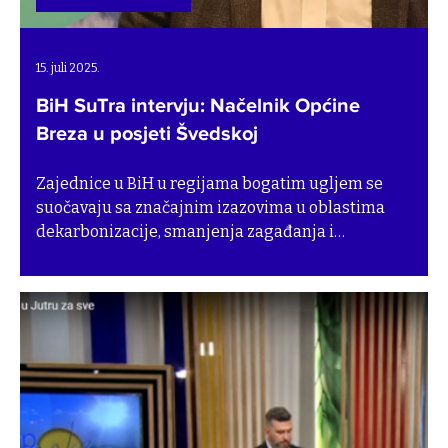
15. juli 2025.
BiH SuTra intervju: Načelnik Općine
Breza u posjeti Švedskoj
Zajednice u BiH u regijama bogatim ugljem se
suočavaju sa značajnim izazovima u oblastima
dekarbonizacije, smanjenja zagađanja i
cirkularne ekonomije – što su sve ključni elementi
za pravednu i efikasnu tranziciju. Kroz projekat
BiH SuTra, SEI podržava općine/opštine i gradove
jačanjem njihovih kapaciteta kako bi se uspješno
suočili sa ovim izazovima.