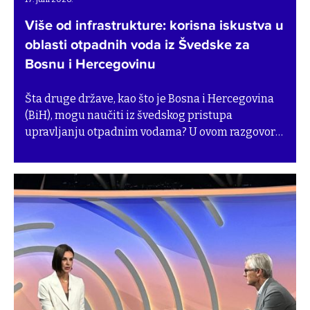
Više od infrastrukture: korisna iskustva u
oblasti otpadnih voda iz Švedske za
Bosnu i Hercegovinu
Šta druge države, kao što je Bosna i Hercegovina
(BiH), mogu naučiti iz švedskog pristupa
upravljanju otpadnim vodama? U ovom razgovoru
o novom izvještaju U pravcu održivog upravljanja
otpadnim vodama u Bosni i Hercegovini: saznanja
iz Švedske sa jednim od autora, saradnikom za
istraživanje Danielom Ddiba, pokušali smo saznati
o najvažnijim zaključcima i preporukama
izvještaja.