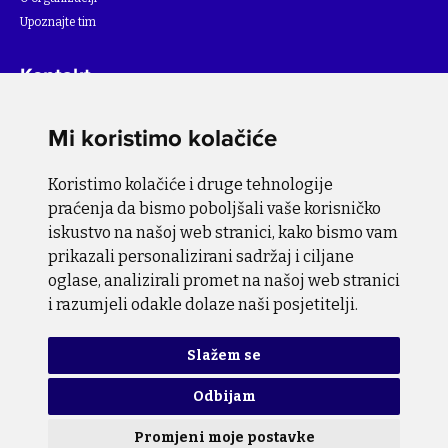
Upoznajte tim
Kontakt
Za više informacija o projektu, molimo pišite na
Mi koristimo kolačiće
info@bihsutra.ba
Koristimo kolačiće i druge tehnologije
Pratite nas
praćenja da bismo poboljšali vaše korisničko
iskustvo na našoj web stranici, kako bismo vam
prikazali personalizirani sadržaj i ciljane
oglase, analizirali promet na našoj web stranici
i razumjeli odakle dolaze naši posjetitelji.
Pravila o zaštiti privatnosti
Pravila o upotrebi kolačića
Slažem se
Odbijam
Copyright © 2026 BiH SuTra. Sva prava zadržana.
Promjeni moje postavke