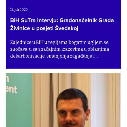
15. juli 2025.
BiH SuTra intervju: Gradonačelnik Grada
Živinice u posjeti Švedskoj
Zajednice u BiH u regijama bogatim ugljem se
suočavaju sa značajnim izazovima u oblastima
dekarbonizacije, smanjenja zagađanja i
cirkularne ekonomije – što su sve ključni elementi
za pravednu i efikasnu tranziciju. Kroz projekat
BiH SuTra, SEI podržava općine/opštine i gradove
jačanjem njihovih kapaciteta kako bi se uspješno
suočili sa ovim izazovima.