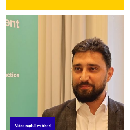
cirkularne ekonomije – što su sve ključni elementi
za pravednu i efikasnu tranziciju. Kroz projekat
BiH SuTra, SEI podržava općine/opštine i gradove
jačanjem njihovih kapaciteta kako bi se uspješno
suočili sa ovim izazovima.
Video zapisi i webinari