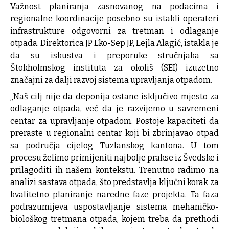
Važnost planiranja zasnovanog na podacima i
regionalne koordinacije posebno su istakli operateri
infrastrukture odgovorni za tretman i odlaganje
otpada. Direktorica JP Eko-Sep JP, Lejla Alagić, istakla je
da su iskustva i preporuke stručnjaka sa
Štokholmskog instituta za okoliš (SEI) izuzetno
značajni za dalji razvoj sistema upravljanja otpadom.
„Naš cilj nije da deponija ostane isključivo mjesto za
odlaganje otpada, već da je razvijemo u savremeni
centar za upravljanje otpadom. Postoje kapaciteti da
preraste u regionalni centar koji bi zbrinjavao otpad
sa područja cijelog Tuzlanskog kantona. U tom
procesu želimo primijeniti najbolje prakse iz Švedske i
prilagoditi ih našem kontekstu. Trenutno radimo na
analizi sastava otpada, što predstavlja ključni korak za
kvalitetno planiranje naredne faze projekta. Ta faza
podrazumijeva uspostavljanje sistema mehaničko-
biološkog tretmana otpada, kojem treba da prethodi