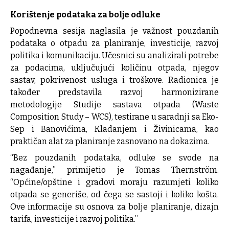
Korištenje podataka za bolje odluke
Popodnevna sesija naglasila je važnost pouzdanih
podataka o otpadu za planiranje, investicije, razvoj
politika i komunikaciju. Učesnici su analizirali potrebe
za podacima, uključujući količinu otpada, njegov
sastav, pokrivenost usluga i troškove. Radionica je
također predstavila razvoj harmonizirane
metodologije Studije sastava otpada (Waste
Composition Study – WCS), testirane u saradnji sa Eko-
Sep i Banovićima, Kladanjem i Živinicama, kao
praktičan alat za planiranje zasnovano na dokazima.
“Bez pouzdanih podataka, odluke se svode na
nagađanje,” primijetio je Tomas Thernström.
“Općine/opštine i gradovi moraju razumjeti koliko
otpada se generiše, od čega se sastoji i koliko košta.
Ove informacije su osnova za bolje planiranje, dizajn
tarifa, investicije i razvoj politika.”