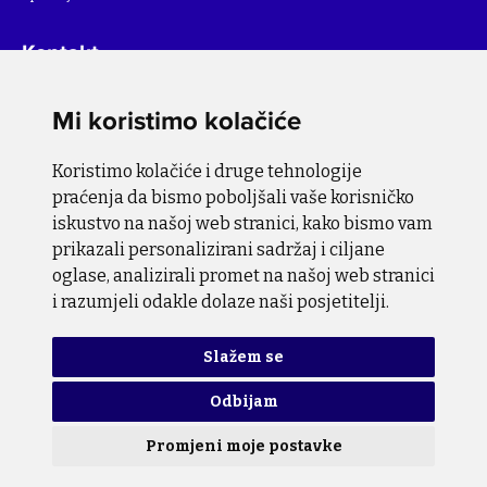
Kontakt
Za više informacija o projektu, molimo pišite na
Mi koristimo kolačiće
info@bihsutra.ba
Koristimo kolačiće i druge tehnologije
Pratite nas
praćenja da bismo poboljšali vaše korisničko
iskustvo na našoj web stranici, kako bismo vam
prikazali personalizirani sadržaj i ciljane
oglase, analizirali promet na našoj web stranici
i razumjeli odakle dolaze naši posjetitelji.
Pravila o zaštiti privatnosti
Pravila o upotrebi kolačića
Slažem se
Odbijam
Copyright © 2026 BiH SuTra. Sva prava zadržana.
Promjeni moje postavke
Dizajn i programiranje
Lampa Studio d.o.o.