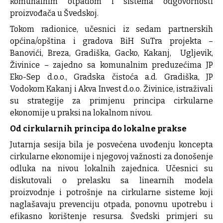
komunalnim otpadom i sistema odgovornosti
proizvođača u Švedskoj.
Tokom radionice, učesnici iz sedam partnerskih
općina/opština i gradova BiH SuTra projekta –
Banovići, Breza, Gradiška, Gacko, Kakanj, Ugljevik,
Živinice – zajedno sa komunalnim preduzećima JP
Eko-Sep d.o.o., Gradska čistoća a.d. Gradiška, JP
Vodokom Kakanj i Akva Invest d.o.o. Živinice, istraživali
su strategije za primjenu principa cirkularne
ekonomije u praksi na lokalnom nivou.
Od cirkularnih principa do lokalne prakse
Jutarnja sesija bila je posvećena uvođenju koncepta
cirkularne ekonomije i njegovoj važnosti za donošenje
odluka na nivou lokalnih zajednica. Učesnici su
diskutovali o prelasku sa linearnih modela
proizvodnje i potrošnje na cirkularne sisteme koji
naglašavaju prevenciju otpada, ponovnu upotrebu i
efikasno korištenje resursa. Švedski primjeri su