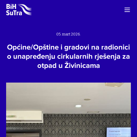
05. mart 2026.
Općine/Opštine i gradovi na radionici
o unapređenju cirkularnih rješenja za
otpad u Živinicama