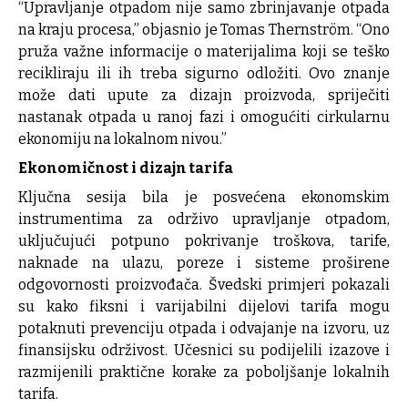
“Upravljanje otpadom nije samo zbrinjavanje otpada
na kraju procesa,” objasnio je Tomas Thernström. “Ono
pruža važne informacije o materijalima koji se teško
recikliraju ili ih treba sigurno odložiti. Ovo znanje
može dati upute za dizajn proizvoda, spriječiti
nastanak otpada u ranoj fazi i omogućiti cirkularnu
ekonomiju na lokalnom nivou.”
Ekonomičnost i dizajn tarifa
Ključna sesija bila je posvećena ekonomskim
instrumentima za održivo upravljanje otpadom,
uključujući potpuno pokrivanje troškova, tarife,
naknade na ulazu, poreze i sisteme proširene
odgovornosti proizvođača. Švedski primjeri pokazali
su kako fiksni i varijabilni dijelovi tarifa mogu
potaknuti prevenciju otpada i odvajanje na izvoru, uz
finansijsku održivost. Učesnici su podijelili izazove i
razmijenili praktične korake za poboljšanje lokalnih
tarifa.