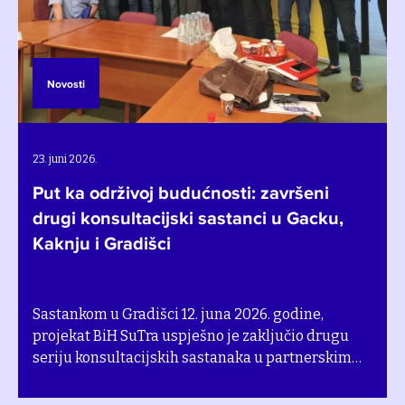
Novosti
28. maj 2026.
Bh. zajednice u posjeti Švedskoj
prikupljaju ideje o održivoj poljoprivredi
Predstavnici iz sedam partnerskih opština i
gradova u Bosni i Hercegovini prošle sedmice su
doputovali u Švedsku u okviru studijske posjete
na temu održive poljoprivrede koju je organizovao
Štokholmski institut za okoliš (SEI).