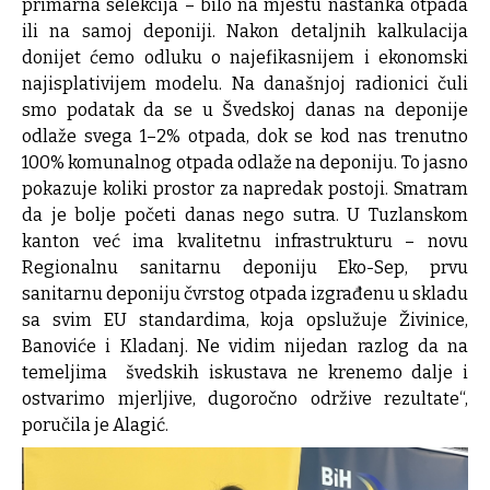
primarna selekcija – bilo na mjestu nastanka otpada
ili na samoj deponiji. Nakon detaljnih kalkulacija
donijet ćemo odluku o najefikasnijem i ekonomski
najisplativijem modelu. Na današnjoj radionici čuli
smo podatak da se u Švedskoj danas na deponije
odlaže svega 1–2% otpada, dok se kod nas trenutno
100% komunalnog otpada odlaže na deponiju. To jasno
pokazuje koliki prostor za napredak postoji. Smatram
da je bolje početi danas nego sutra. U Tuzlanskom
kanton već ima kvalitetnu infrastrukturu – novu
Regionalnu sanitarnu deponiju Eko-Sep, prvu
sanitarnu deponiju čvrstog otpada izgrađenu u skladu
sa svim EU standardima, koja opslužuje Živinice,
Banoviće i Kladanj. Ne vidim nijedan razlog da na
temeljima švedskih iskustava ne krenemo dalje i
ostvarimo mjerljive, dugoročno održive rezultate“,
poručila je Alagić.