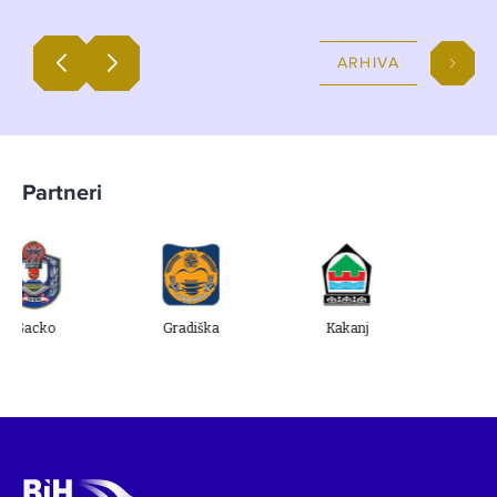
ARHIVA
Partneri
Gradiška
Kakanj
Ugljevik