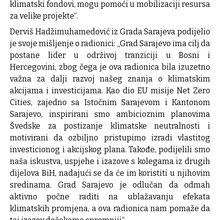
klimatski fondovi, mogu pomoći u mobilizaciji resursa
za velike projekte“.
Derviš Hadžimuhamedović iz Grada Sarajeva podijelio
je svoje mišljenje o radionici: „Grad Sarajevo ima cilj da
postane lider u održivoj tranziciji u Bosni i
Hercegovini, zbog čega je ova radionica bila izuzetno
važna za dalji razvoj našeg znanja o klimatskim
akcijama i investicijama. Kao dio EU misije Net Zero
Cities, zajedno sa Istočnim Sarajevom i Kantonom
Sarajevo, inspirirani smo ambicioznim planovima
Švedske za postizanje klimatske neutralnosti i
motivirani da ozbiljno pristupimo izradi vlastitog
investicionog i akcijskog plana. Takođe, podijelili smo
naša iskustva, uspjehe i izazove s kolegama iz drugih
dijelova BiH, nadajući se da će im koristiti u njihovim
sredinama. Grad Sarajevo je odlučan da odmah
aktivno počne raditi na ublažavanju efekata
klimatskih promjena, a ova radionica nam pomaže da