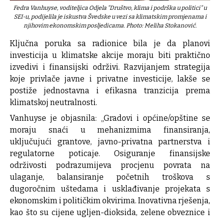
Fedra Vanhuyse, voditeljica Odjela “Društvo, klima i podrška u politici“ u
SEI-u, podijelila je iskustva Švedske u vezi sa klimatskim promjenama i
njihovim ekonomskim posljedicama. Photo: Meliha Stokanović.
Ključna poruka sa radionice bila je da planovi
investicija u klimatske akcije moraju biti praktično
izvedivi i finansijski održivi. Razvijanjem strategija
koje privlače javne i privatne investicije, lakše se
postiže jednostavna i efikasna tranzicija prema
klimatskoj neutralnosti.
Vanhuyse je objasnila: „Gradovi i općine/opštine se
moraju snaći u mehanizmima finansiranja,
uključujući grantove, javno-privatna partnerstva i
regulatorne poticaje. Osiguranje finansijske
održivosti podrazumijeva procjenu povrata na
ulaganje, balansiranje početnih troškova s
dugoročnim uštedama i usklađivanje projekata s
ekonomskim i političkim okvirima. Inovativna rješenja,
kao što su cijene ugljen-dioksida, zelene obveznice i