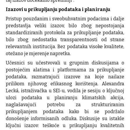
taj izazov dočekamo spremniji“.
Izazovi u prikupljanju podataka i planiranju
Pristup pouzdanim i sveobuhvatnim podacima i dalje
predstavlja veliki izazov, bilo zbog nepostojanja
standardiziranih protokola za prikupljanje podataka,
bilo zbog nedostatka transparentnosti od strane
relevantnih institucija. Bez podataka visoke kvalitete,
otežano je mjerenje napretka.
Učesnici su učestvovali u grupnim diskusijama o
postojećim alatima i platformama za prikupljanje
podataka, razmatrajući izazove na koje nailaze
prilikom njihovog efikasnog korištenja. Alexandra
Lecká, istraživačka u SEI-u, vodila je sesiju o ključnoj
ulozi podataka u planiranju klimatskih akcija,
naglašavajući potrebu za strukturiranim
prikupljanjem podataka kako bi se podržalo
donošenje informisanih odluka. Diskusije su istakle
ključni izazov: teškoće u prikupljanju kvalitetnih