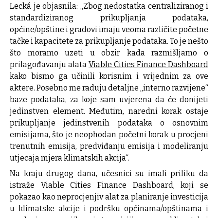
Lecká je objasnila: „Zbog nedostatka centraliziranog i
standardiziranog prikupljanja podataka,
općine/opštine i gradovi imaju veoma različite početne
tačke i kapacitete za prikupljanje podataka. To je nešto
što moramo uzeti u obzir kada razmišljamo o
prilagođavanju alata
Viable Cities Finance Dashboard
kako bismo ga učinili korisnim i vrijednim za ove
aktere. Posebno me raduju detaljne „interno razvijene“
baze podataka, za koje sam uvjerena da će donijeti
jedinstven element. Međutim, naredni korak ostaje
prikupljanje jedinstvenih podataka o osnovnim
emisijama, što je neophodan početni korak u procjeni
trenutnih emisija, predviđanju emisija i modeliranju
utjecaja mjera klimatskih akcija“.
Na kraju drugog dana, učesnici su imali priliku da
istraže Viable Cities Finance Dashboard, koji se
pokazao kao neprocjenjiv alat za planiranje investicija
u klimatske akcije i podršku općinama/opštinama i