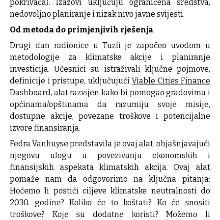
pokrivača). Izazovi uključuju ograničena sredstva,
nedovoljno planiranje i nizak nivo javne svijesti.
Od metoda do primjenjivih rješenja
Drugi dan radionice u Tuzli je započeo uvodom u
metodologije za klimatske akcije i planiranje
investicija. Učesnici su istraživali ključne pojmove,
definicije i pristupe, uključujući
Viable Cities Finance
Dashboard
, alat razvijen kako bi pomogao gradovima i
općinama/opštinama da razumiju svoje misije,
dostupne akcije, povezane troškove i potencijalne
izvore finansiranja.
Fedra Vanhuyse predstavila je ovaj alat, objašnjavajući
njegovu ulogu u povezivanju ekonomskih i
finansijskih aspekata klimatskih akcija. Ovaj alat
pomaže nam da odgovorimo na ključna pitanja:
Hoćemo li postići ciljeve klimatske neutralnosti do
2030. godine? Koliko će to koštati? Ko će snositi
troškove? Koje su dodatne koristi? Možemo li