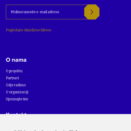
Pogledajte objavljene biltene
O nama
O projektu
Partneri
Gdje radimo
O organizaciji
Upoznajte tim
Kontakt
Za više informacija o projektu, molimo pišite na