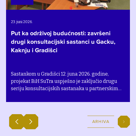
28. maj 2026.
Bh. zajednice u posjeti Švedskoj
prikupljaju ideje o održivoj poljoprivredi
Predstavnici iz sedam partnerskih opština i
gradova u Bosni i Hercegovini prošle sedmice su
doputovali u Švedsku u okviru studijske posjete
na temu održive poljoprivrede koju je organizovao
Štokholmski institut za okoliš (SEI).
ARHIVA