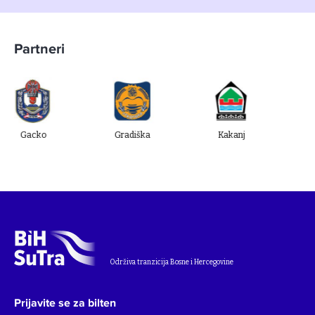
Partneri
o
Gradiška
Kakanj
Ugljevik
Održiva tranzicija Bosne i Hercegovine
Prijavite se za bilten