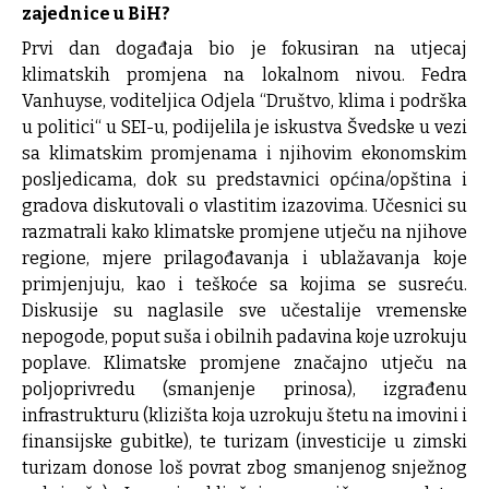
zajednice u BiH?
Prvi dan događaja bio je fokusiran na utjecaj
klimatskih promjena na lokalnom nivou. Fedra
Vanhuyse, voditeljica Odjela “Društvo, klima i podrška
u politici“ u SEI-u, podijelila je iskustva Švedske u vezi
sa klimatskim promjenama i njihovim ekonomskim
posljedicama, dok su predstavnici općina/opština i
gradova diskutovali o vlastitim izazovima. Učesnici su
razmatrali kako klimatske promjene utječu na njihove
regione, mjere prilagođavanja i ublažavanja koje
primjenjuju, kao i teškoće sa kojima se susreću.
Diskusije su naglasile sve učestalije vremenske
nepogode, poput suša i obilnih padavina koje uzrokuju
poplave. Klimatske promjene značajno utječu na
poljoprivredu (smanjenje prinosa), izgrađenu
infrastrukturu (klizišta koja uzrokuju štetu na imovini i
finansijske gubitke), te turizam (investicije u zimski
turizam donose loš povrat zbog smanjenog snježnog