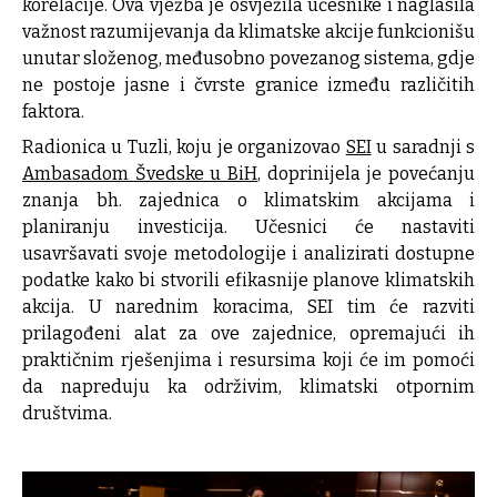
korelacije. Ova vježba je osvježila učesnike i naglasila
važnost razumijevanja da klimatske akcije funkcionišu
unutar složenog, međusobno povezanog sistema, gdje
ne postoje jasne i čvrste granice između različitih
faktora.
Radionica u Tuzli, koju je organizovao
SEI
u saradnji s
Ambasadom Švedske u BiH
, doprinijela je povećanju
znanja bh. zajednica o klimatskim akcijama i
planiranju investicija. Učesnici će nastaviti
usavršavati svoje metodologije i analizirati dostupne
podatke kako bi stvorili efikasnije planove klimatskih
akcija. U narednim koracima, SEI tim će razviti
prilagođeni alat za ove zajednice, opremajući ih
praktičnim rješenjima i resursima koji će im pomoći
da napreduju ka održivim, klimatski otpornim
društvima.