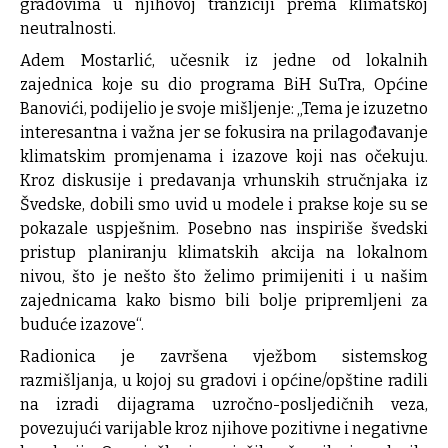
gradovima u njihovoj tranziciji prema klimatskoj
neutralnosti.
Adem Mostarlić, učesnik iz jedne od lokalnih
zajednica koje su dio programa BiH SuTra, Općine
Banovići, podijelio je svoje mišljenje: „Tema je izuzetno
interesantna i važna jer se fokusira na prilagođavanje
klimatskim promjenama i izazove koji nas očekuju.
Kroz diskusije i predavanja vrhunskih stručnjaka iz
Švedske, dobili smo uvid u modele i prakse koje su se
pokazale uspješnim. Posebno nas inspiriše švedski
pristup planiranju klimatskih akcija na lokalnom
nivou, što je nešto što želimo primijeniti i u našim
zajednicama kako bismo bili bolje pripremljeni za
buduće izazove“.
Radionica je završena vježbom sistemskog
razmišljanja, u kojoj su gradovi i općine/opštine radili
na izradi dijagrama uzročno-posljedičnih veza,
povezujući varijable kroz njihove pozitivne i negativne