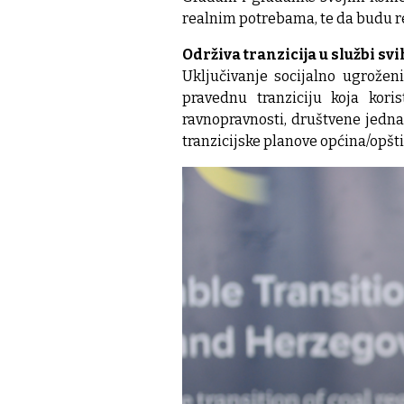
realnim potrebama, te da budu r
Održiva tranzicija u službi s
Uključivanje socijalno ugrožen
pravednu tranziciju koja kor
ravnopravnosti, društvene jednak
tranzicijske planove općina/opštin