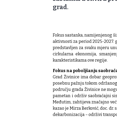
grad.
Fokus sastanka, namijenjenog šir
aktivnosti za period 2025-2027. g
predstavljen za svaku mjeru unut
cirkularna ekonomija, smanjenj
karakteristikama ove regije.
Fokus na poboljšanju saobraća
Grad Živinice ima dobar geoprom
posebnu pažnju tokom održanog s
području grada Živinice ne mogu s
pametan i održiv saobraćajni si
Međutim, zahtijeva značajno veću
kazao je Mirza Berković, doc. dr.
dekarbonizacija – održivi transp