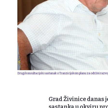
Drugi konsultacijski sastanak o Tranzicijskom planu za održivi razvoj.
Grad Živinice danas 
sastanka u okviru pro