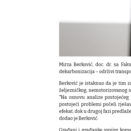
Mirza Berković, doc. dr. sa Fak
dekarbonizacija – održivi transpo
Berković je istaknuo da je tim 
željezničkog, nemotorizovanog sa
"Na osnovu analize postojećeg s
postojeći problemi počeli rješa
efekat, dok u drugoj fazi predla
dodao je Berković.
Građani i građanke svojim kome