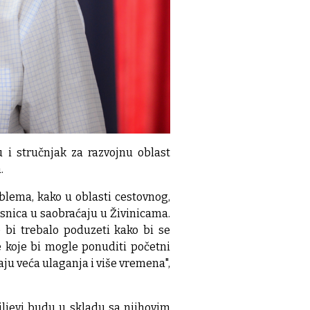
u i stručnjak za razvojnu oblast
.
blema, kako u oblasti cestovnog,
esnica u saobraćaju u Živinicama.
e bi trebalo poduzeti kako bi se
e koje bi mogle ponuditi početni
ju veća ulaganja i više vremena",
ljevi budu u skladu sa njihovim