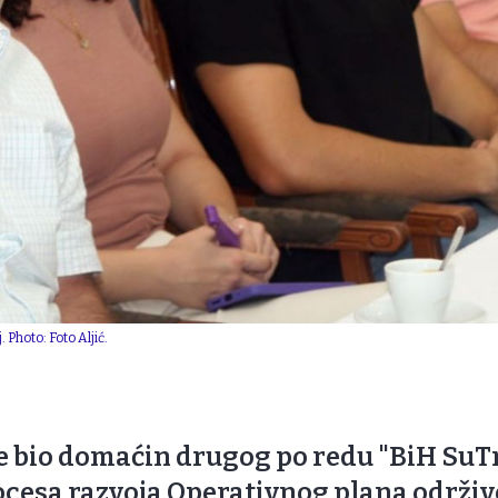
 Photo: Foto Aljić.
je bio domaćin drugog po redu "BiH SuT
cesa razvoja Operativnog plana održive 