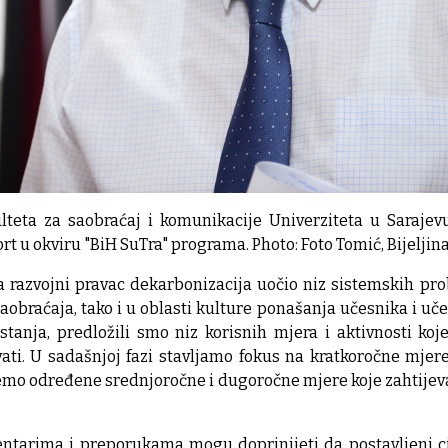
ulteta za saobraćaj i komunikacije Univerziteta u Sarajev
rt u okviru "BiH SuTra" programa. Photo: Foto Tomić, Bijeljina
za razvojni pravac dekarbonizacija uočio niz sistemskih pro
obraćaja, tako i u oblasti kulture ponašanja učesnika i uč
tanja, predložili smo niz korisnih mjera i aktivnosti koj
vati. U sadašnjoj fazi stavljamo fokus na kratkoročne mjer
žemo određene srednjoročne i dugoročne mjere koje zahtijeva
ntarima i preporukama mogu doprinijeti da postavljeni ci