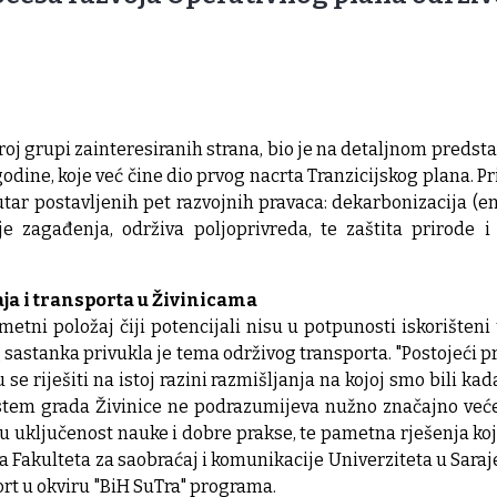
oj grupi zainteresiranih strana, bio je na detaljnom predst
odine, koje već čine dio prvog nacrta Tranzicijskog plana. Pr
ar postavljenih pet razvojnih pravaca: dekarbonizacija (ener
e zagađenja, održiva poljoprivreda, te zaštita prirode i 
ja i transporta u Živinicama
etni položaj čiji potencijali nisu u potpunosti iskorišteni
astanka privukla je tema održivog transporta. "Postojeći 
e riješiti na istoj razini razmišljanja na kojoj smo bili kad
stem grada Živinice ne podrazumijeva nužno značajno veće 
 uključenost nauke i dobre prakse, te pametna rješenja koj
 sa Fakulteta za saobraćaj i komunikacije Univerziteta u Saraj
ort u okviru "BiH SuTra" programa.