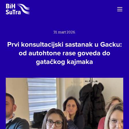
31. mart 2026.
Prvi konsultacijski sastanak u Gacku:
od autohtone rase goveda do
gatačkog kajmaka