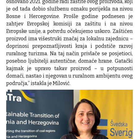
osnovano 2021. godine radi zaštite ovog proizvoda, koji
je od tada dobio službenu oznaku porijekla na nivou
Bosne i Hercegovine. Prošle godine podnesen je
zahtjev Evropskoj komisiji za zaštitu i na nivou
Evropske unije, a potvrdu očekujemo uskoro. Zaštićen
proizvod ima višestruki značaj za lokalnu zajednicu –
doprinosi prepoznatljivosti kraja i podstiče razvoj
ruralnog turizma. Na taj način privlače se posjetioci,
posebno ljubitelji autentične, domaće hrane. Gatački
kajmak je upravo takav proizvod – u potpunosti
domaći, nastao i njegovan u ruralnom ambijentu ovog
područja,” istakla je Milović.