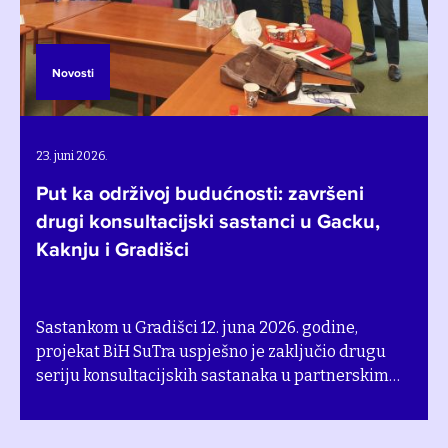
Novosti
28. maj 2026.
Bh. zajednice u posjeti Švedskoj
prikupljaju ideje o održivoj poljoprivredi
Predstavnici iz sedam partnerskih opština i
gradova u Bosni i Hercegovini prošle sedmice su
doputovali u Švedsku u okviru studijske posjete
na temu održive poljoprivrede koju je organizovao
Štokholmski institut za okoliš (SEI).