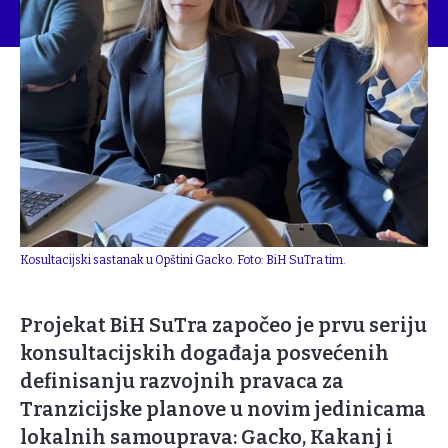
Kosultacijski sastanak u Opštini Gacko. Foto: BiH SuTra tim.
Projekat BiH SuTra započeo je prvu seriju
konsultacijskih događaja posvećenih
definisanju razvojnih pravaca za
Tranzicijske planove u novim jedinicama
lokalnih samouprava: Gacko, Kakanj i