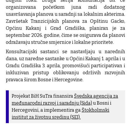
dugom roku. Druga serija konsultacija bit će
organizovana početkom juna radi dodatnog
usavršavanja planova u saradnji sa lokalnim akterima.
Završetak Tranzicijskih planova za Opštinu Gacko,
Općinu Kakanj i Grad Gradiška, planiran je za
septembar 2026. godine, čime se osigurava da planovi
odražavaju stručne smjernice i lokalne prioritete.
Konsultacijski sastanci se nastavljaju u narednih
dana, uz naredne sastanke u Općini Kakanj 1. aprila i u
Gradu Gradiška 3. aprila, promovišući participativan i
inkluzivan pristup oblikovanju održivih razvojnih
pravaca širom Bosne i Hercegovine.
Projekat BiH SuTra finansira
Švedska agencija za
međunarodni razvoj i saradnju (Sida)
u Bosni i
Hercegovini, a implementira ga
Štokholmski
institut za životnu sredinu (SEI).