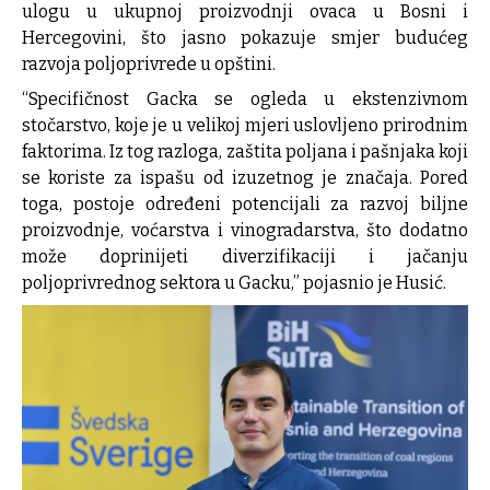
ulogu u ukupnoj proizvodnji ovaca u Bosni i
Hercegovini, što jasno pokazuje smjer budućeg
razvoja poljoprivrede u opštini.
“Specifičnost Gacka se ogleda u ekstenzivnom
stočarstvo, koje je u velikoj mjeri uslovljeno prirodnim
faktorima. Iz tog razloga, zaštita poljana i pašnjaka koji
se koriste za ispašu od izuzetnog je značaja. Pored
toga, postoje određeni potencijali za razvoj biljne
proizvodnje, voćarstva i vinogradarstva, što dodatno
može doprinijeti diverzifikaciji i jačanju
poljoprivrednog sektora u Gacku,” pojasnio je Husić.