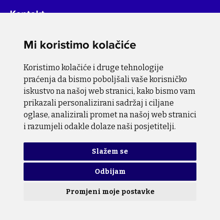
Kontakt
Za više informacija o projektu, molimo pišite na
Mi koristimo kolačiće
info@bihsutra.ba
Koristimo kolačiće i druge tehnologije
Pratite nas
praćenja da bismo poboljšali vaše korisničko
iskustvo na našoj web stranici, kako bismo vam
prikazali personalizirani sadržaj i ciljane
oglase, analizirali promet na našoj web stranici
i razumjeli odakle dolaze naši posjetitelji.
Pravila o zaštiti privatnosti
Pravila o upotrebi kolačića
Slažem se
Odbijam
Copyright © 2026 BiH SuTra. Sva prava zadržana.
Promjeni moje postavke
Dizajn i programiranje
Lampa Studio d.o.o.