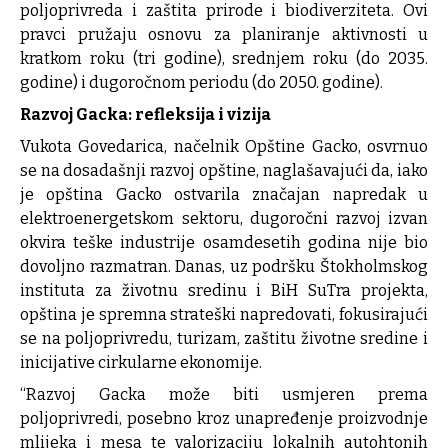
poljoprivreda i zaštita prirode i biodiverziteta. Ovi
pravci pružaju osnovu za planiranje aktivnosti u
kratkom roku (tri godine), srednjem roku (do 2035.
godine) i dugoročnom periodu (do 2050. godine).
Razvoj Gacka: refleksija i vizija
Vukota Govedarica, načelnik Opštine Gacko, osvrnuo
se na dosadašnji razvoj opštine, naglašavajući da, iako
je opština Gacko ostvarila značajan napredak u
elektroenergetskom sektoru, dugoročni razvoj izvan
okvira teške industrije osamdesetih godina nije bio
dovoljno razmatran. Danas, uz podršku Štokholmskog
instituta za životnu sredinu i BiH SuTra projekta,
opština je spremna strateški napredovati, fokusirajući
se na poljoprivredu, turizam, zaštitu životne sredine i
inicijative cirkularne ekonomije.
“Razvoj Gacka može biti usmjeren prema
poljoprivredi, posebno kroz unapređenje proizvodnje
mlijeka i mesa te valorizaciju lokalnih autohtonih