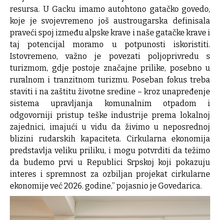
resursa. U Gacku imamo autohtono gatačko govedo,
koje je svojevremeno još austrougarska definisala
praveći spoj između alpske krave i naše gatačke krave i
taj potencijal moramo u potpunosti iskoristiti.
Istovremeno, važno je povezati poljoprivredu s
turizmom, gdje postoje značajne prilike, posebno u
ruralnom i tranzitnom turizmu. Poseban fokus treba
staviti i na zaštitu životne sredine – kroz unapređenje
sistema upravljanja komunalnim otpadom i
odgovorniji pristup teške industrije prema lokalnoj
zajednici, imajući u vidu da živimo u neposrednoj
blizini rudarskih kapaciteta. Cirkularna ekonomija
predstavlja veliku priliku, i mogu potvrditi da težimo
da budemo prvi u Republici Srpskoj koji pokazuju
interes i spremnost za ozbiljan projekat cirkularne
ekonomije već 2026. godine,” pojasnio je Govedarica.