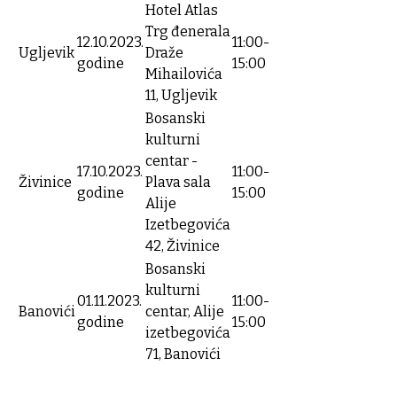
Hotel Atlas
Trg đenerala
12.10.2023.
11:00-
Ugljevik
Draže
godine
15:00
Mihailovića
11, Ugljevik
Bosanski
kulturni
centar -
17.10.2023.
11:00-
Živinice
Plava sala
godine
15:00
Alije
Izetbegovića
42, Živinice
Bosanski
kulturni
01.11.2023.
11:00-
Banovići
centar, Alije
godine
15:00
izetbegovića
71, Banovići