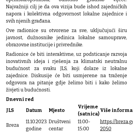
Najvažniji cilj je da ova vizija bude ishod zajedničkih
napora i kolektivna odgovornost lokalne zajednice i
svih njenih građana.
Ove radionice su otvorene za sve, uključujući širu
javnost, dužnosnike jedinica lokalne samouprave,
obrazovne institucije i privrednike.
Radionice će biti interaktivne, uz podsticanje razvoja
inovativnih ideja i rješenja za klimatski neutralnu
budućnost za svaku JLS, koji dolaze iz lokalne
zajednice. Diskusije će biti usmjerene na traženje
odgovora na pitanje gdje želimo biti i kako želimo
živjeti u budućnosti.
Dnevni red
Vrijeme
JLS
Datum
Mjesto
Više informa
(satnica)
11.10.2023.
Društveni
11:00-
https://breza.g
Breza
godine
centar
15:00
2050