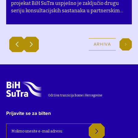
projekat BiH SuTra uspješno je zaključio drugu
seriju konsultacijskih sastanaka u partnerskim
lokalnim zajednicama. Prethodni događaji
održani u Gacku (8. juna) i Kaknju (10. juna) okupili
su predstavnike institucija, stručnjake i civilni
sektor kako bi zajednički definisali konkretne
ARHIVA
korake za Tranzicijske planove do 2050. godine.
Održiva tranzicija Bosne i Hercegovine
Prijavite se za bilten