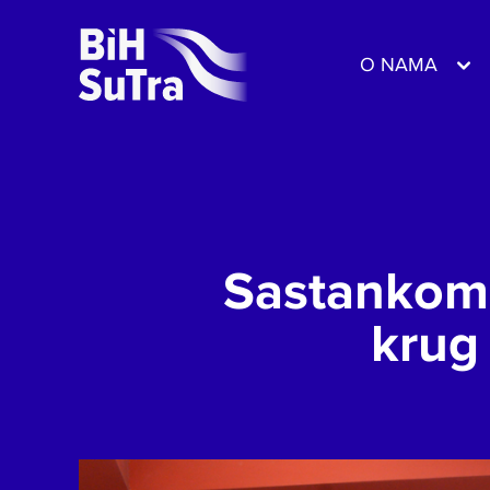
O NAMA
Sastankom 
krug