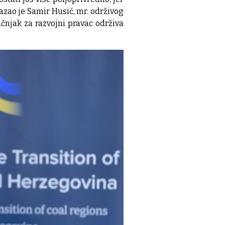
azao je Samir Husić, mr. održivog
čnjak za razvojni pravac održiva