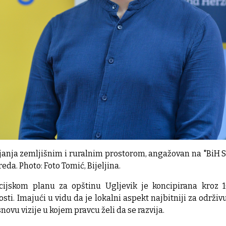
ljanja zemljišnim i ruralnim prostorom, angažovan na "BiH 
eda. Photo: Foto Tomić, Bijeljina.
icijskom planu za opštinu Ugljevik je koncipirana kroz
sti. Imajući u vidu da je lokalni aspekt najbitniji za održiv
snovu vizije u kojem pravcu želi da se razvija.