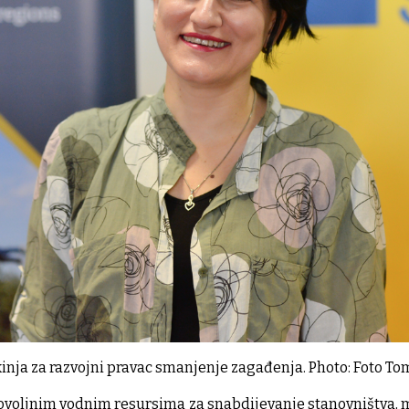
inja za razvojni pravac smanjenje zagađenja. Photo: Foto Tomi
dovoljnim vodnim resursima za snabdijevanje stanovništva