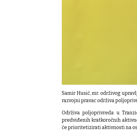
Samir Husić, mr. održivog uprav
razvojni pravac održiva poljoprivr
Održiva poljoprivreda u Tranz
predviđenih kratkoročnih aktivno
će prioritetizirati aktivnosti na o