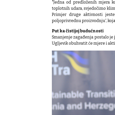
"Jedna od predloženih mjera ko
toplotnih udara, svjedočimo kli
Primjer druge aktivnosti jest
poljoprivrednu proizvodnju', koja
Put ka čistijoj budućnosti
Smanjenje zagađenja postalo je j
Ugljevik obuhvatit će mjere i ak