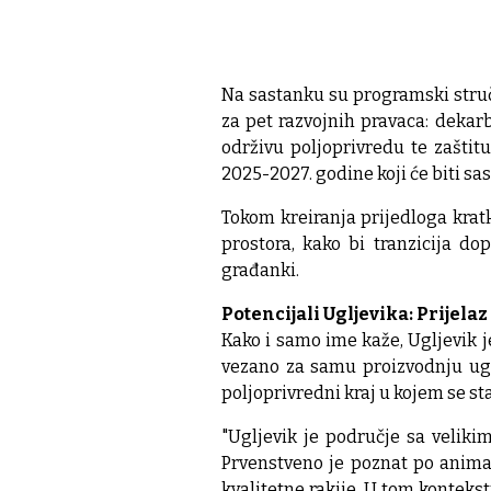
Na sastanku su programski stručn
za pet razvojnih pravaca: dekarb
održivu poljoprivredu te zaštitu
2025-2027. godine koji će biti sa
Tokom kreiranja prijedloga kratk
prostora, kako bi tranzicija do
građanki.
Potencijali Ugljevika: Prijela
Kako i samo ime kaže, Ugljevik 
vezano za samu proizvodnju ugl
poljoprivredni kraj u kojem se s
"Ugljevik je područje sa veliki
Prvenstveno je poznat po animaln
kvalitetne rakije. U tom konteks