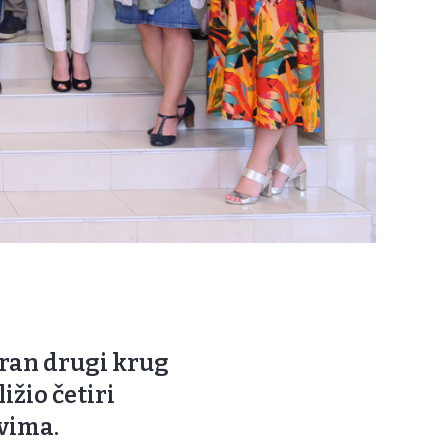
iran drugi krug
ižio četiri
vima.