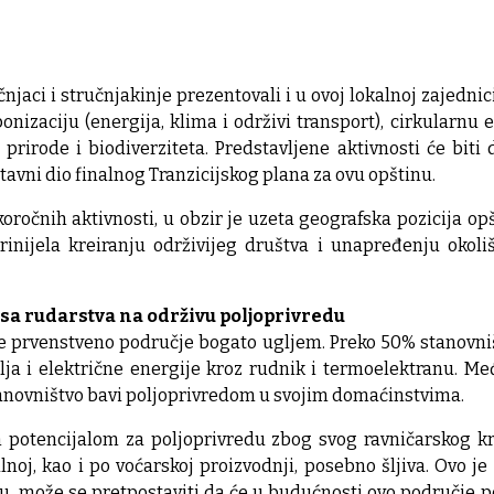
jaci i stručnjakinje prezentovali i u ovoj lokalnoj zajednic
onizaciju (energija, klima i održivi transport), cirkularn
 prirode i biodiverziteta. Predstavljene aktivnosti će bit
stavni dio finalnog Tranzicijskog plana za ovu opštinu.
oročnih aktivnosti, u obzir je uzeta geografska pozicija opšt
prinijela kreiranju održivijeg društva i unapređenju okoli
z sa rudarstva na održivu poljoprivredu
je prvenstveno područje bogato ugljem. Preko 50% stanovniš
ja i električne energije kroz rudnik i termoelektranu. Me
tanovništvo bavi poljoprivredom u svojim domaćinstvima.
m potencijalom za poljoprivredu zbog svog ravničarskog kra
oj, kao i po voćarskoj proizvodnji, posebno šljiva. Ovo je 
tu, može se pretpostaviti da će u budućnosti ovo područje pos