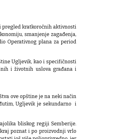
i pregled kratkoročnih aktivnosti
u ekonomiju, smanjenje zagađenja,
i dio Operativnog plana za period
ine Ugljevik, kao i specifičnosti
šnih i životnih uslova građana i
tva ove opštine je na neki način
đutim, Ugljevik je sekundarno i
jolika bliskog regiji Semberije.
kraj poznat i po proizvodnji vrlo
tati još više poljoprivredno, jer