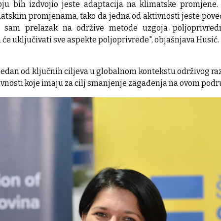
ju bih izdvojio jeste adaptacija na klimatske promjene
matskim promjenama, tako da jedna od aktivnosti jeste pove
e sam prelazak na održive metode uzgoja poljoprivredni
 će uključivati sve aspekte poljoprivrede", objašnjava Husić.
edan od ključnih ciljeva u globalnom kontekstu održivog razv
tivnosti koje imaju za cilj smanjenje zagađenja na ovom podr