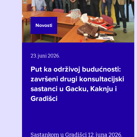
Novosti
23. juni 2026.
Put ka održivoj budućnosti:
završeni drugi konsultacijski
sastanci u Gacku, Kaknju i
Gradišci
Sastankom u Gradišci 12. juna 2026.