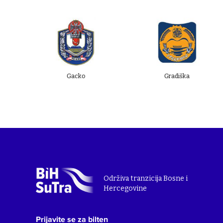
Gacko
Gradiška
K
Održiva tranzicija Bosne i
Hercegovine
Prijavite se za bilten