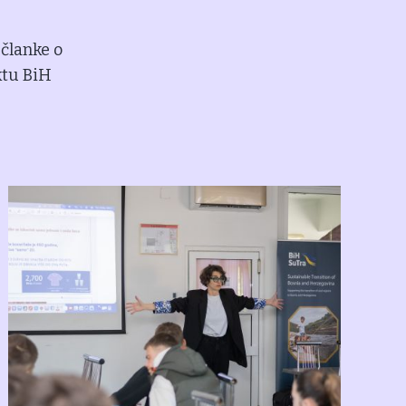
 članke o
ktu BiH