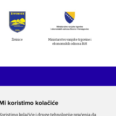
Ministarstvo vanjske trgovine i
Stockholm Environment Insti
ekonomskih odnosa BiH
Kontakt
Za više informacija o projektu,
Mi koristimo kolačiće
molimo pišite na
info@bihsutra.ba
Koristimo kolačiće i druge tehnologije praćenja da