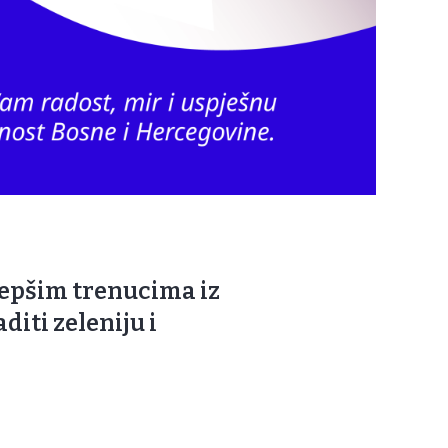
jepšim trenucima iz
diti zeleniju i