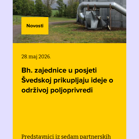
Novosti
28. maj 2026.
Bh. zajednice u posjeti
Švedskoj prikupljaju ideje o
održivoj poljoprivredi
Predstavnici iz sedam partnerskih