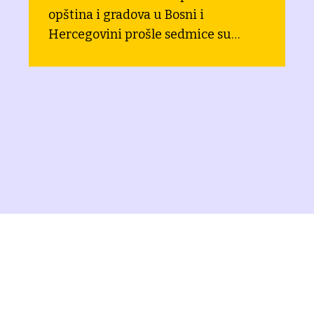
opština i gradova u Bosni i
Hercegovini prošle sedmice su
doputovali u Švedsku u okviru
studijske posjete na temu održive
poljoprivrede koju je organizovao
Štokholmski institut za okoliš (SEI).