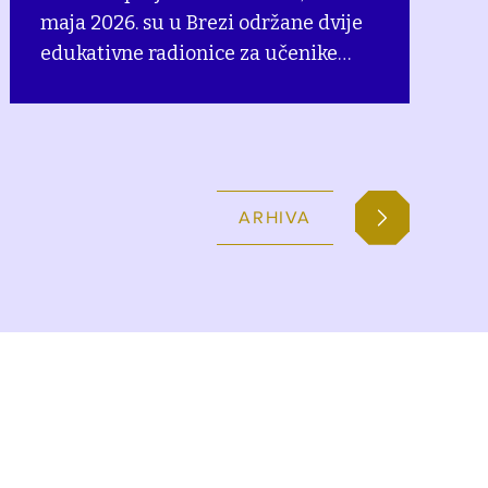
maja 2026. su u Brezi održane dvije
edukativne radionice za učenike
srednje škole, koje su organizovane u
saradnji sa Općinom Breza, jednom
od partnerskih općina.
ARHIVA