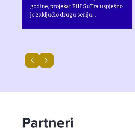
godine, projekat BiH SuTra uspješno
je zaključio drugu seriju
konsultacijskih sastanaka u
partnerskim lokalnim zajednicama.
Prethodni događaji održani u Gacku
(8. juna) i Kaknju (10. juna) okupili su
predstavnike institucija, stručnjake i
civilni sektor kako bi zajednički
definisali konkretne korake za
Tranzicijske planove do 2050. godine.
Partneri