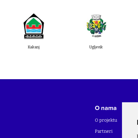
akanj
Ugljevik
Živinice
O nama
O projektu
Partneri