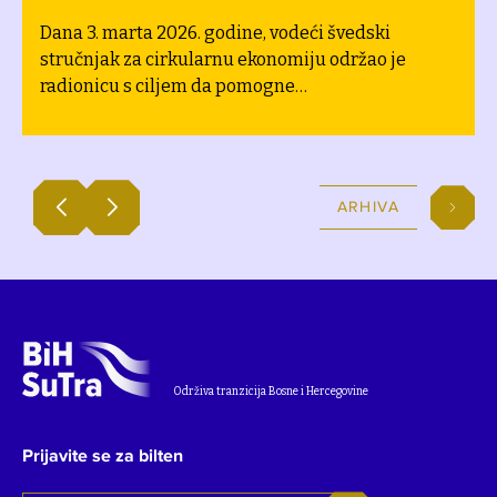
Dana 3. marta 2026. godine, vodeći švedski
stručnjak za cirkularnu ekonomiju održao je
radionicu s ciljem da pomogne
općinama/opštinama, gradovima i komunalnim
preduzećima u Bosni i Hercegovini da ubrzaju
cirkularnu tranziciju. Radionicu je organizovao
projekat Održiva tranzicija Bosne i Hercegovine
ARHIVA
(BiH SuTra), a dio je implementacije tranzicijskih
planova zajednica.
Održiva tranzicija Bosne i Hercegovine
Prijavite se za bilten