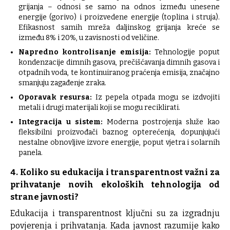
grijanja – odnosi se samo na odnos između unesene
energije (gorivo) i proizvedene energije (toplina i struja).
Efikasnost samih mreža daljinskog grijanja kreće se
između 8% i 20%, u zavisnosti od veličine.
Napredno kontrolisanje emisija:
Tehnologije poput
kondenzacije dimnih gasova, prečišćavanja dimnih gasova i
otpadnih voda, te kontinuiranog praćenja emisija, značajno
smanjuju zagađenje zraka.
Oporavak resursa:
Iz pepela otpada mogu se izdvojiti
metali i drugi materijali koji se mogu reciklirati.
Integracija u sistem:
Moderna postrojenja služe kao
fleksibilni proizvođači baznog opterećenja, dopunjujući
nestalne obnovljive izvore energije, poput vjetra i solarnih
panela.
4. Koliko su edukacija i transparentnost važni za
prihvatanje novih ekoloških tehnologija od
strane javnosti?
Edukacija i transparentnost ključni su za izgradnju
povjerenja i prihvatanja. Kada javnost razumije kako