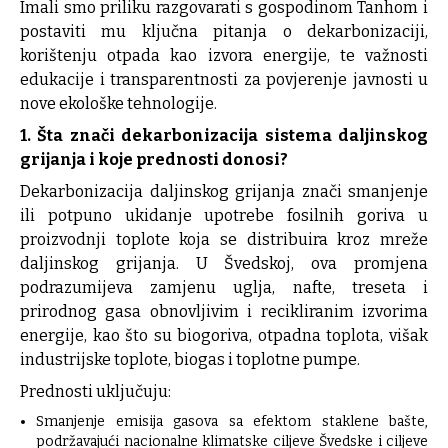
Imali smo priliku razgovarati s gospodinom Tanhom i
postaviti mu ključna pitanja o dekarbonizaciji,
korištenju otpada kao izvora energije, te važnosti
edukacije i transparentnosti za povjerenje javnosti u
nove ekološke tehnologije.
1. Šta znači dekarbonizacija sistema daljinskog
grijanja i koje prednosti donosi?
Dekarbonizacija daljinskog grijanja znači smanjenje
ili potpuno ukidanje upotrebe fosilnih goriva u
proizvodnji toplote koja se distribuira kroz mreže
daljinskog grijanja. U Švedskoj, ova promjena
podrazumijeva zamjenu uglja, nafte, treseta i
prirodnog gasa obnovljivim i recikliranim izvorima
energije, kao što su biogoriva, otpadna toplota, višak
industrijske toplote, biogas i toplotne pumpe.
Prednosti uključuju:
Smanjenje emisija gasova sa efektom staklene bašte,
podržavajući nacionalne klimatske ciljeve Švedske i ciljeve