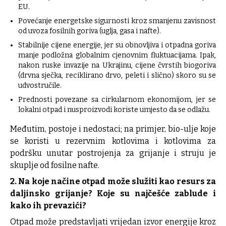
EU.
Povećanje energetske sigurnosti kroz smanjenu zavisnost
od uvoza fosilnih goriva (uglja, gasa i nafte).
Stabilnije cijene energije, jer su obnovljiva i otpadna goriva
manje podložna globalnim cjenovnim fluktuacijama. Ipak,
nakon ruske invazije na Ukrajinu, cijene čvrstih biogoriva
(drvna sječka, reciklirano drvo, peleti i slično) skoro su se
udvostručile.
Prednosti povezane sa cirkularnom ekonomijom, jer se
lokalni otpad i nusproizvodi koriste umjesto da se odlažu.
Međutim, postoje i nedostaci; na primjer, bio-ulje koje
se koristi u rezervnim kotlovima i kotlovima za
podršku unutar postrojenja za grijanje i struju je
skuplje od fosilne nafte.
2. Na koje načine otpad može služiti kao resurs za
daljinsko grijanje? Koje su najčešće zablude i
kako ih prevazići?
Otpad može predstavljati vrijedan izvor energije kroz