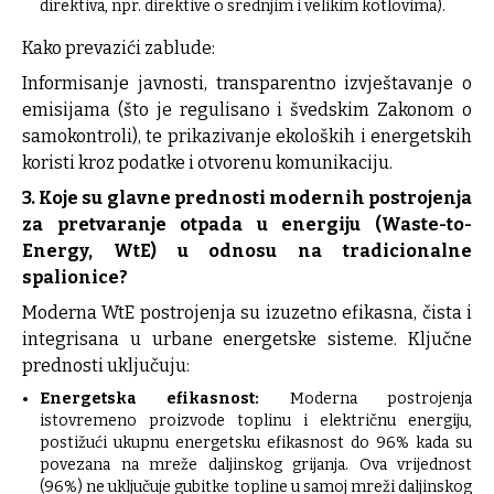
direktiva, npr. direktive o srednjim i velikim kotlovima).
Kako prevazići zablude:
Informisanje javnosti, transparentno izvještavanje o
emisijama (što je regulisano i švedskim Zakonom o
samokontroli), te prikazivanje ekoloških i energetskih
koristi kroz podatke i otvorenu komunikaciju.
3. Koje su glavne prednosti modernih postrojenja
za pretvaranje otpada u energiju (Waste-to-
Energy, WtE) u odnosu na tradicionalne
spalionice?
Moderna WtE postrojenja su izuzetno efikasna, čista i
integrisana u urbane energetske sisteme. Ključne
prednosti uključuju:
Energetska efikasnost:
Moderna postrojenja
istovremeno proizvode toplinu i električnu energiju,
postižući ukupnu energetsku efikasnost do 96% kada su
povezana na mreže daljinskog grijanja. Ova vrijednost
(96%) ne uključuje gubitke topline u samoj mreži daljinskog