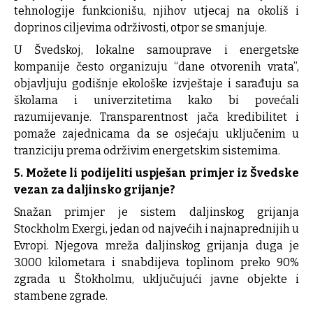
tehnologije funkcionišu, njihov utjecaj na okoliš i
doprinos ciljevima održivosti, otpor se smanjuje.
U Švedskoj, lokalne samouprave i energetske
kompanije često organizuju “dane otvorenih vrata”,
objavljuju godišnje ekološke izvještaje i sarađuju sa
školama i univerzitetima kako bi povećali
razumijevanje. Transparentnost jača kredibilitet i
pomaže zajednicama da se osjećaju uključenim u
tranziciju prema održivim energetskim sistemima.
5. Možete li podijeliti uspješan primjer iz Švedske
vezan za daljinsko grijanje?
Snažan primjer je sistem daljinskog grijanja
Stockholm Exergi, jedan od najvećih i najnaprednijih u
Evropi. Njegova mreža daljinskog grijanja duga je
3.000 kilometara i snabdijeva toplinom preko 90%
zgrada u Štokholmu, uključujući javne objekte i
stambene zgrade.