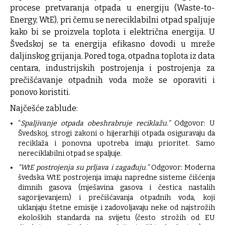
procese pretvaranja otpada u energiju (Waste-to-
Energy, WtE), pri čemu se nereciklabilni otpad spaljuje
kako bi se proizvela toplota i električna energija. U
Švedskoj se ta energija efikasno dovodi u mreže
daljinskog grijanja. Pored toga, otpadna toplota iz data
centara, industrijskih postrojenja i postrojenja za
prečišćavanje otpadnih voda može se oporaviti i
ponovo koristiti.
Najčešće zablude:
“
Spaljivanje otpada obeshrabruje reciklažu.”
Odgovor: U
Švedskoj, strogi zakoni o hijerarhiji otpada osiguravaju da
reciklaža i ponovna upotreba imaju prioritet. Samo
nereciklabilni otpad se spaljuje.
“WtE postrojenja su prljava i zagađuju.”
Odgovor: Moderna
švedska WtE postrojenja imaju napredne sisteme čišćenja
dimnih gasova (mješavina gasova i čestica nastalih
sagorijevanjem) i prečišćavanja otpadnih voda, koji
uklanjaju štetne emisije i zadovoljavaju neke od najstrožih
ekoloških standarda na svijetu (često strožih od EU