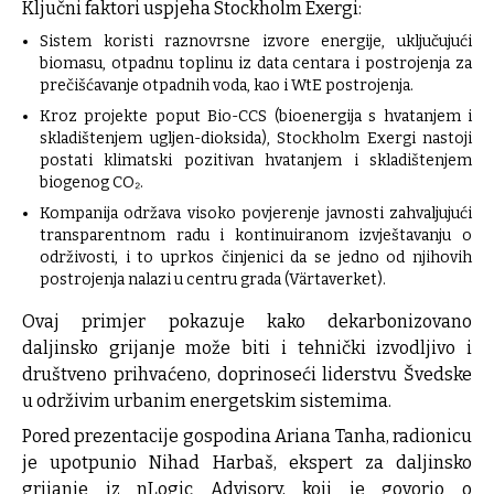
Ključni faktori uspjeha Stockholm Exergi:
Sistem koristi raznovrsne izvore energije, uključujući
biomasu, otpadnu toplinu iz data centara i postrojenja za
prečišćavanje otpadnih voda, kao i WtE postrojenja.
Kroz projekte poput Bio-CCS (bioenergija s hvatanjem i
skladištenjem ugljen-dioksida), Stockholm Exergi nastoji
postati klimatski pozitivan hvatanjem i skladištenjem
biogenog CO₂.
Kompanija održava visoko povjerenje javnosti zahvaljujući
transparentnom radu i kontinuiranom izvještavanju o
održivosti, i to uprkos činjenici da se jedno od njihovih
postrojenja nalazi u centru grada (Värtaverket).
Ovaj primjer pokazuje kako dekarbonizovano
daljinsko grijanje može biti i tehnički izvodljivo i
društveno prihvaćeno, doprinoseći liderstvu Švedske
u održivim urbanim energetskim sistemima.
Pored prezentacije gospodina Ariana Tanha, radionicu
je upotpunio Nihad Harbaš, ekspert za daljinsko
grijanje iz nLogic Advisory, koji je govorio o