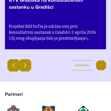
RTV Gradiška na konsultativnom
sastanku u Gradišci
Projekat BiH SuTra je održao svoj prvi
konsultativni sastanak u Gradišci 3. aprila 2026.
Cilj ovog okupljanja bilo je predstavljanje i
razmatranje razvojnih pravaca za planove
tranzicije ove zajednice. Događaj je propratila RTV
Gradiška kroz razgovor sa predstavnicima i
partnerima projekta BiH SuTra. Pogledajte snimak
ARHIVA
TV priloga u nastavku (na domaćem jeziku).
Partneri