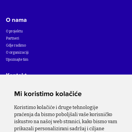
O nama
O projektu
Partneri
Gdje radimo
O organizaciji
Upoznajte tim
Kontakt
Za više informacija o projektu, molimo pišite na
Mi koristimo kolačiće
info@bihsutra.ba
Koristimo kolačiće i druge tehnologije
Pratite nas
praćenja da bismo poboljšali vaše korisničko
iskustvo na našoj web stranici, kako bismo vam
prikazali personalizirani sadržaj i ciljane