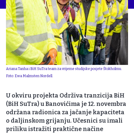
Ariana Tanha i BiH SuTra team za vrijeme studijske posjete Štokholmu.
Foto: Ewa Malmsten Nordell.
U okviru projekta Održiva tranzicija BiH
(BiH SuTra) u Banovićima je 12. novembra
održana radionica za jačanje kapaciteta
o daljinskom grijanju. Učesnici su imali
priliku istražiti praktične načine